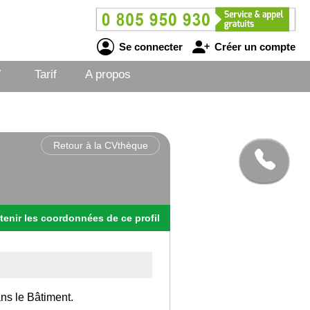
Se connecter
Créer un compte
V
Tarif
A propos
Retour à la CVthèque
tenir
les
coordonnées
de ce profil
ans le Bâtiment.