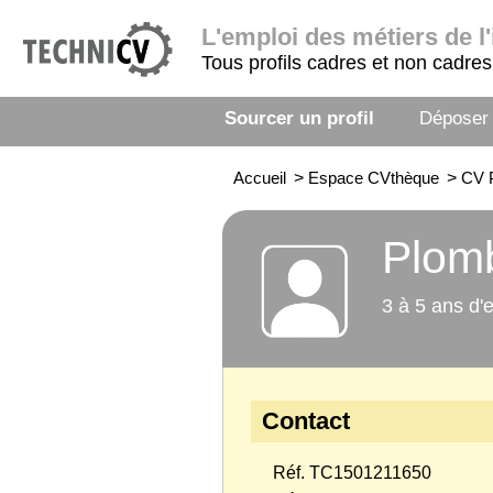
L'emploi
des métiers de l'
Tous profils cadres et non cadres
Sourcer un profil
Déposer
Accueil
>
Espace CVthèque
>
CV 
Plom
3 à 5 ans d'
Contact
Réf. TC1501211650