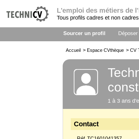
L'emploi
des métiers de l'
Tous profils cadres et non cadres
Sourcer un profil
Déposer
Accueil
>
Espace CVthèque
>
CV T
Techn
const
1 à 3 ans d'
Contact
Réf. TC1601041357