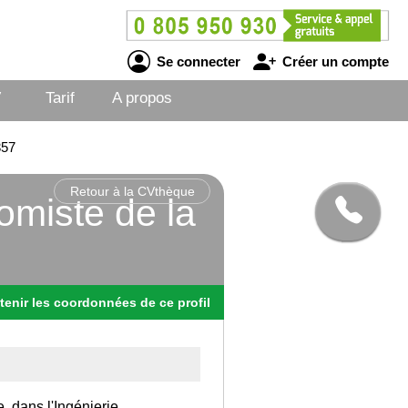
Se connecter
Créer un compte
V
Tarif
A propos
357
Retour à la CVthèque
omiste de la
tenir
les
coordonnées
de ce profil
, dans l'Ingénierie.