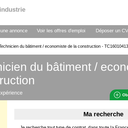
industrie
 une annonce
Voir les offres d'emploi
Déposer un C
echnicien du bâtiment / economiste de la construction - TC1601041
icien du bâtiment / econ
ruction
expérience
Ob
Ma recherche
Je recherche tout type de contrat, dans toute la France