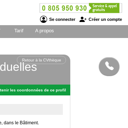
Se connecter
Créer un compte
V
Tarif
A propos
Retour à la CVthèque
duelles
tenir
les
coordonnées
de ce profil
e, dans le Bâtiment.