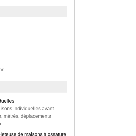
ion
duelles
isons individuelles avant
on, métrés, déplacements
o
rojeteuse de maisons à ossature