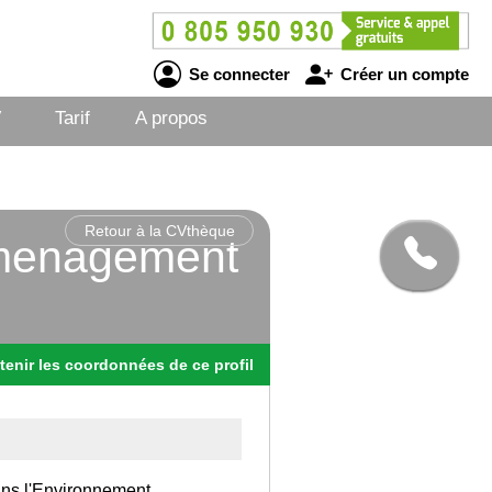
Se connecter
Créer un compte
V
Tarif
A propos
Retour à la CVthèque
 amenagement
tenir
les
coordonnées
de ce profil
dans l'Environnement.