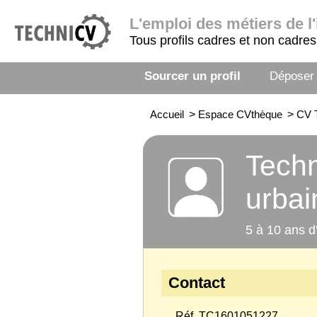
L'emploi
des métiers de l'
Tous profils cadres et non cadres
Sourcer un profil
Déposer
Accueil
>
Espace CVthèque
>
CV T
Techn
urbai
5 à 10 ans d
Contact
Réf. TC1601051227