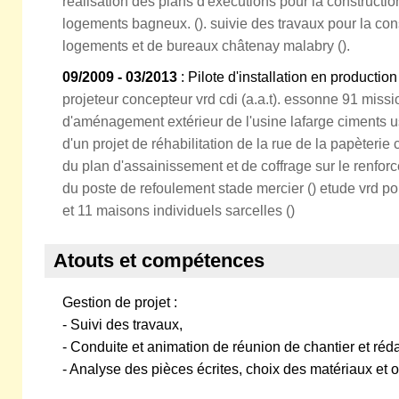
réalisation des plans d'exécutions pour la construct
logements bagneux. (). suivie des travaux pour la co
logements et de bureaux châtenay malabry ().
09/2009 - 03/2013
: Pilote d'installation en productio
projeteur concepteur vrd cdi (a.a.t). essonne 91 missi
d'aménagement extérieur de l'usine lafarge ciments us
d'un projet de réhabilitation de la rue de la papèterie 
du plan d'assainissement et de coffrage sur le renfor
du poste de refoulement stade mercier () etude vrd p
et 11 maisons individuels sarcelles ()
Atouts et compétences
Gestion de projet :
- Suivi des travaux,
- Conduite et animation de réunion de chantier et r
- Analyse des pièces écrites, choix des matériaux et 