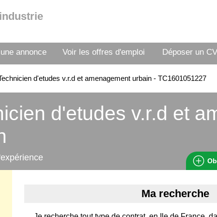
industrie
 une annonce
Voir les offres d'emploi
Déposer un C
echnicien d'etudes v.r.d et amenagement urbain - TC1601051227
icien d'etudes v.r.d et
n
'expérience
Ob
Ma recherche
Je recherche tout type de contrat, en Ile de France, 