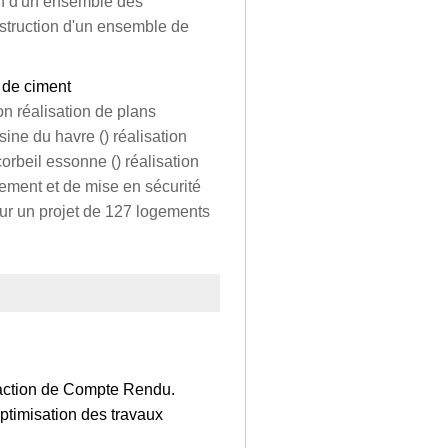
ion d'un ensemble des
nstruction d'un ensemble de
n de ciment
on réalisation de plans
ine du havre () réalisation
corbeil essonne () réalisation
cement et de mise en sécurité
our un projet de 127 logements
édaction de Compte Rendu.
optimisation des travaux