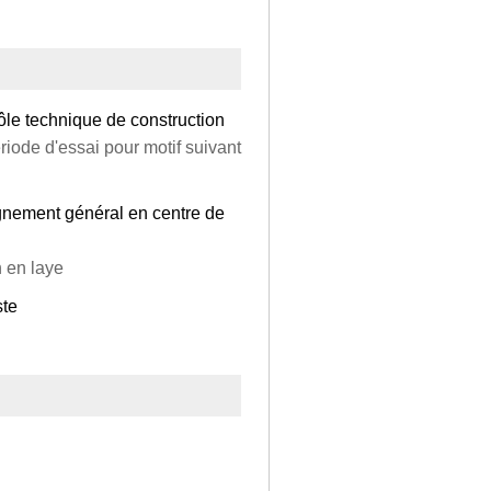
ôle technique de construction
riode d'essai pour motif suivant
gnement général en centre de
n en laye
ste