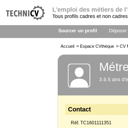
L'emploi
des métiers de l'
Tous profils cadres et non cadres
Sourcer un profil
Déposer
Accueil
>
Espace CVthèque
>
CV 
Métr
3 à 5 ans d'
Contact
Réf. TC1601111351