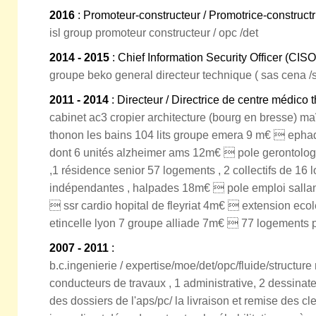
2016
: Promoteur-constructeur / Promotrice-constructr
isl group promoteur constructeur / opc /det
2014 - 2015
: Chief Information Security Officer (CISO
groupe beko general directeur technique ( sas cena /s
2011 - 2014
: Directeur / Directrice de centre médico 
cabinet ac3 cropier architecture (bourg en bresse) ma
thonon les bains 104 lits groupe emera 9 m€  ephad 
dont 6 unités alzheimer ams 12m€  pole gerontologi
,1 résidence senior 57 logements , 2 collectifs de 16 
indépendantes , halpades 18m€  pole emploi salla
 ssr cardio hopital de fleyriat 4m€  extension ec
etincelle lyon 7 groupe alliade 7m€  77 logements 
2007 - 2011
:
b.c.ingenierie / expertise/moe/det/opc/fluide/structur
conducteurs de travaux , 1 administrative, 2 dessinat
des dossiers de l'aps/pc/ la livraison et remise des cl