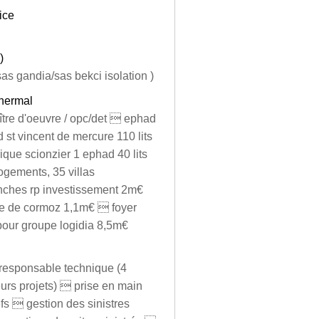
ice
)
as gandia/sas bekci isolation )
thermal
ître d'oeuvre / opc/det  ephad
st vincent de mercure 110 lits
que scionzier 1 ephad 40 lits
logements, 35 villas
nches rp investissement 2m€
ole de cormoz 1,1m€  foyer
pour groupe logidia 8,5m€
e responsable technique (4
eurs projets)  prise en main
efs  gestion des sinistres