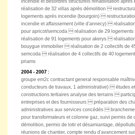
incendie et désordres structurels réhabilitation après 
réalisation de 32 villas après démolition  restructu
logements après incendie (bourgoin)  restructuratio
incendie et affaissement (ville d'annecy)  réalisatio
pour apricot/semcoda  réalisation de 29 logements
réalisation de 91 logements pour akerys  réalisati
bouygue immobilier  réalisation de 2 collectifs de 4
semcoda  réalisation de 4 collectifs de 40 logemen
priams
2004 - 2007
:
groupe em2c contractant general responsable maîtrise
conducteurs de travaux, 1 administrative)  études et
constructions tertiaires analyse des terrains  partic
entreprises et des fournisseurs  préparation des c
administratives aux services concédés  brancheme
pour transformateurs et colonne gaz, suivi permis de 
démolition, permis de lotir et désamiantage, dépolluti
réunions de chantier, compte rendu d'avancement suivi