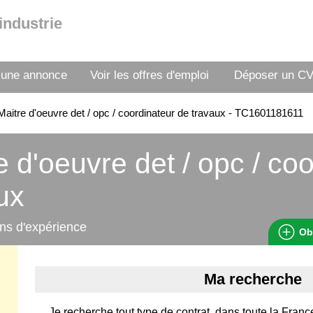
industrie
 une annonce
Voir les offres d'emploi
Déposer un C
aitre d'oeuvre det / opc / coordinateur de travaux - TC1601181611
e d'oeuvre det / opc / co
ux
ns d'expérience
Ob
Ma recherche
Je recherche tout type de contrat, dans toute la Franc