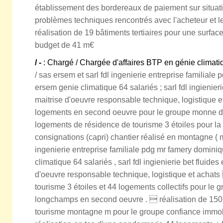
établissement des bordereaux de paiement sur situat
problèmes techniques rencontrés avec l'acheteur et l
réalisation de 19 bâtiments tertiaires pour une surfa
budget de 41 m€
/ -
: Chargé / Chargée d'affaires BTP en génie climati
/ sas ersem et sarl fdl ingenierie entreprise familiale
ersem genie climatique 64 salariés ; sarl fdl ingienieri
maitrise d'oeuvre responsable technique, logistique e
logements en second oeuvre pour le groupe monne de
logements de résidence de tourisme 3 étoiles pour la
consignations (capri) chantier réalisé en montagne ( m)
ingenierie entreprise familiale pdg mr famery domini
climatique 64 salariés , sarl fdl ingienierie bet fluides
d'oeuvre responsable technique, logistique et achats 
tourisme 3 étoiles et 44 logements collectifs pour le g
longchamps en second oeuvre .  réalisation de 150
tourisme montagne m pour le groupe confiance immo