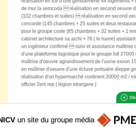
réalisation en tce d'une gendarmerie 44 logements + b
de mur la semcoda  réalisation en second oeuvre d'u
(102 chambres et suites)  réalisation en second oeu
concorde (145 chambres + 25 suites et deux restauran
pour le groupe coste (85 chambres + 32 suites + 1 res
cabinet architecture sa archi + 76 ( le havre) assista
un ingénieur confirmé  suivi et assistance maîtrise d
d'une plateforme logistique pour le groupe lidl 27000
maîtrise d'oeuvre agrandissement de l'usine exxon 15
en maîtrise d'oeuvre d'une écluse portuaire dieppe gr
réalisation d'un hypermarché continent 20000 m2 / mil
officier 2em rep ( legion etrangere )
Obt
NICV
un site du groupe
média