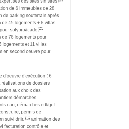
expertises des sites sinistrés 
ration de 6 immeubles de 28
n de parking souterrain après
n de 45 logements + 8 villas
 pour solypro/icade 
on de 78 logements pour
5 logements et 11 villas
ts en second oeuvre pour
 d'oeuvre d'exécution ( 6
 réalisations de dossiers
ipation aux choix des
hantiers démarches
nts eau, démarches edf/gdf
construire, permis de
on suivi driir.  animation des
 facturation contrôle et