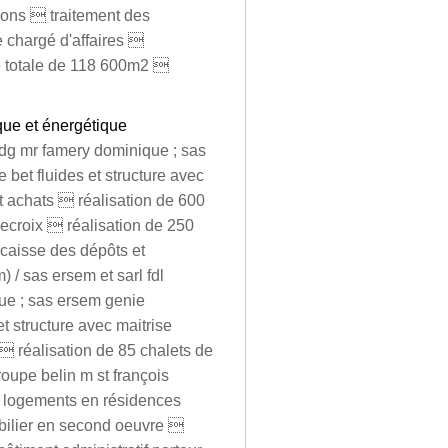
ions  traitement des
e chargé d'affaires 
ce totale de 118 600m2 
que et énergétique
 pdg mr famery dominique ; sas
e bet fluides et structure avec
t achats  réalisation de 600
croix  réalisation de 250
 caisse des dépôts et
 / sas ersem et sarl fdl
que ; sas ersem genie
 et structure avec maitrise
 réalisation de 85 chalets de
roupe belin m st françois
 logements en résidences
bilier en second oeuvre 