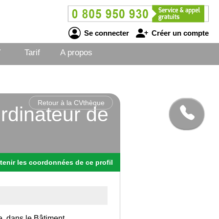
Se connecter
Créer un compte
V
Tarif
A propos
Retour à la CVthèque
ordinateur de
tenir
les
coordonnées
de ce profil
e, dans le Bâtiment.