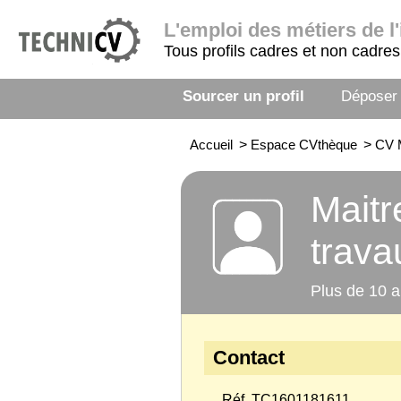
L'emploi
des métiers de l'
Tous profils cadres et non cadres
Sourcer un profil
Déposer
Accueil
>
Espace CVthèque
>
CV M
Maitr
trava
Plus de 10 a
Contact
Réf. TC1601181611