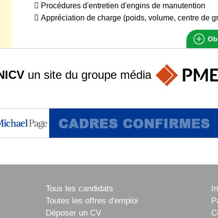
 Procédures d'entretien d'engins de manutention
 Appréciation de charge (poids, volume, centre de gr
Obt
NICV
un site du groupe
média
Tous les candidats
I
Toutes les offres d'emploi
P
Déposer un CV
C