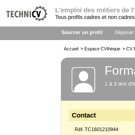
L'emploi
des métiers de l'
Tous profils cadres et non cadres
Sourcer un profil
Déposer
Accueil
>
Espace CVthèque
>
CV 
Form
1 à 3 ans d'
Contact
Réf. TC1601210944