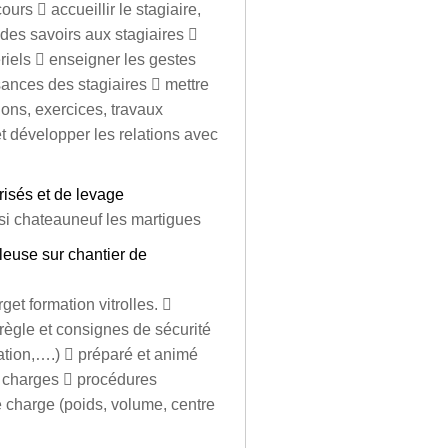
rs  accueillir le stagiaire,
 des savoirs aux stagiaires 
iels  enseigner les gestes
sances des stagiaires  mettre
ions, exercices, travaux
 développer les relations avec
risés et de levage
tsi chateauneuf les martigues
leuse sur chantier de
get formation vitrolles. 
règle et consignes de sécurité
lation,….)  préparé et animé
s charges  procédures
e charge (poids, volume, centre