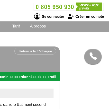
Se connecter
Créer un compte
V
Tarif
A propos
Retour à la CVthèque
tenir
les
coordonnées
de ce profil
ce, dans le Bâtiment second