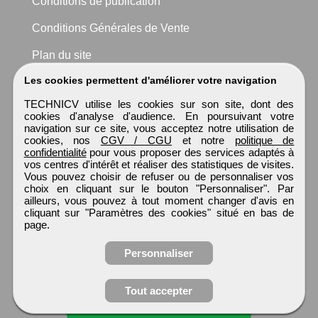
Conditions de publication
Conditions Générales de Vente
Plan du site
Les cookies permettent d'améliorer votre navigation
TECHNICV utilise les cookies sur son site, dont des
cookies d'analyse d'audience. En poursuivant votre
navigation sur ce site, vous acceptez notre utilisation de
cookies, nos
CGV / CGU
et notre
politique de
confidentialité
pour vous proposer des services adaptés à
vos centres d'intérêt et réaliser des statistiques de visites.
Vous pouvez choisir de refuser ou de personnaliser vos
choix en cliquant sur le bouton "Personnaliser". Par
ailleurs, vous pouvez à tout moment changer d'avis en
cliquant sur "Paramètres des cookies" situé en bas de
page.
Personnaliser
Obtenir ses
Tout accepter
coordonnées
TECHNICV
Tous droits réservés © 1999 - 2026