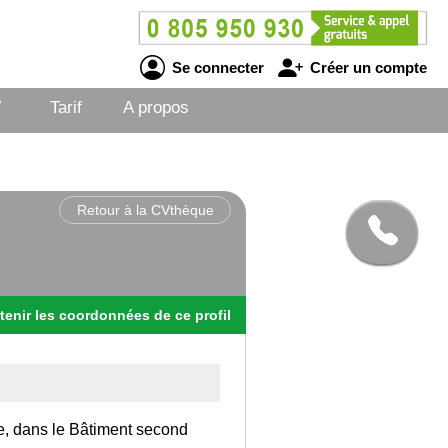
Se connecter
Créer un compte
V
Tarif
A propos
Retour à la CVthèque
tenir
les
coordonnées
de ce profil
ce, dans le Bâtiment second