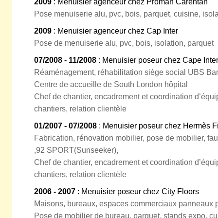
2009
: Menuisier agenceur chez Proman Carentan
Pose menuiserie alu, pvc, bois, parquet, cuisine, isol
2009
: Menuisier agenceur chez Cap Inter
Pose de menuiserie alu, pvc, bois, isolation, parquet
07/2008 - 11/2008
: Menuisier poseur chez Cape Inter
Réaménagement, réhabilitation siège social UBS Ba
Centre de accueille de South London hôpital
Chef de chantier, encadrement et coordination d’équip
chantiers, relation clientèle
01/2007 - 07/2008
: Menuisier poseur chez Hermès Fi
Fabrication, rénovation mobilier, pose de mobilier, fa
,92 SPORT(Sunseeker),
Chef de chantier, encadrement et coordination d’équip
chantiers, relation clientèle
2006 - 2007
: Menuisier poseur chez City Floors
Maisons, bureaux, espaces commerciaux panneaux pu
Pose de mobilier de bureau, parquet, stands expo, cui