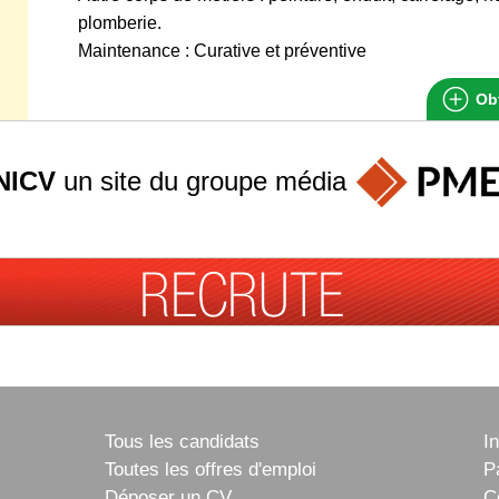
plomberie.
Maintenance : Curative et préventive
Obt
NICV
un site du groupe
média
Tous les candidats
I
Toutes les offres d'emploi
P
Déposer un CV
C