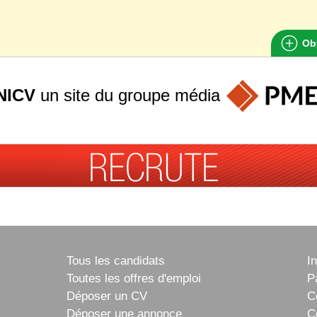
Obt
NICV
un site du groupe
média
Tous les candidats
I
Toutes les offres d'emploi
P
Déposer un CV
C
Déposer une annonce
C