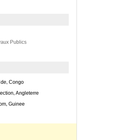
vaux Publics
Cde, Congo
ction, Angleterre
tom, Guinee