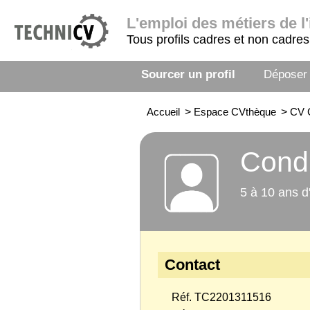
L'emploi
des métiers de l'
Tous profils cadres et non cadres
Sourcer un profil
Déposer
Accueil
>
Espace CVthèque
>
CV 
Condu
5 à 10 ans d
Contact
Réf. TC2201311516