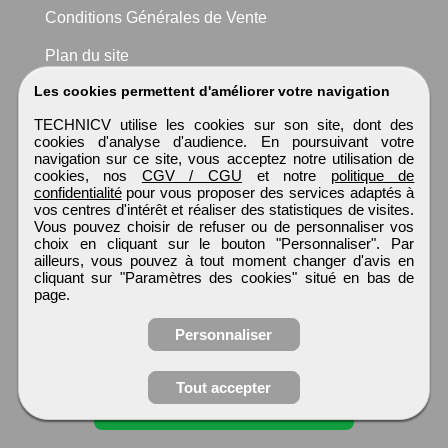
Conditions Générales de Vente
Plan du site
Les cookies permettent d'améliorer votre navigation
TECHNICV utilise les cookies sur son site, dont des
cookies d'analyse d'audience. En poursuivant votre
navigation sur ce site, vous acceptez notre utilisation de
cookies, nos
CGV / CGU
et notre
politique de
confidentialité
pour vous proposer des services adaptés à
vos centres d'intérêt et réaliser des statistiques de visites.
Vous pouvez choisir de refuser ou de personnaliser vos
choix en cliquant sur le bouton "Personnaliser". Par
ailleurs, vous pouvez à tout moment changer d'avis en
cliquant sur "Paramètres des cookies" situé en bas de
page.
Personnaliser
Obtenir ses
Tout accepter
coordonnées
TECHNICV
Tous droits réservés © 1999 - 2026