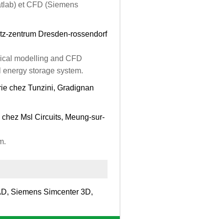
atlab) et CFD (Siemens
tz-zentrum Dresden-rossendorf
erical modelling and CFD
l energy storage system.
ie chez Tunzini, Gradignan
n chez Msl Circuits, Meung-sur-
m.
D, Siemens Simcenter 3D,