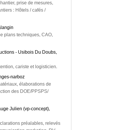
hantier, prise de mesures,
iers : Hôtels / cafés /
langin
 de plans techniques, CAO,
uctions - Usibois Du Doubs,
ion, cariste et logisticien.
anges-narboz
tériaux, élaborations de
édaction des DOE/PPSPS/
uge Julien (vp-concept),
clarations préalables, relevés