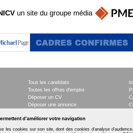
NICV
un site du groupe
média
Tous les candidats
I
Toutes les offres d'emploi
P
Déposer un CV
C
Déposer une annonce
C
Témoignages utilisateurs
P
ermettent d'améliorer votre navigation
e les cookies sur son site, dont des cookies d'analyse d'audience