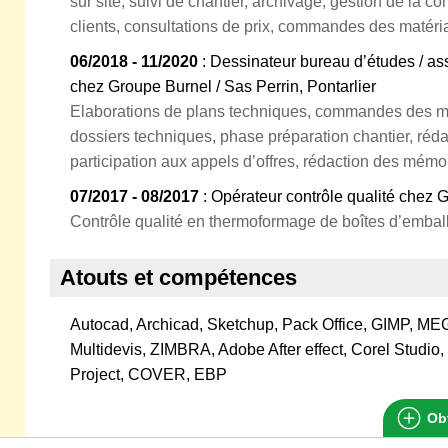
sur site, suivi de chantier, archivage, gestion de la
clients, consultations de prix, commandes des matéri
06/2018 - 11/2020
: Dessinateur bureau d’études / as
chez Groupe Burnel / Sas Perrin, Pontarlier
Elaborations de plans techniques, commandes des ma
dossiers techniques, phase préparation chantier, ré
participation aux appels d’offres, rédaction des mémo
07/2017 - 08/2017
: Opérateur contrôle qualité chez 
Contrôle qualité en thermoformage de boîtes d’embal
Atouts et compétences
Autocad, Archicad, Sketchup, Pack Office, GIMP, ME
Multidevis, ZIMBRA, Adobe After effect, Corel Studio
Project, COVER, EBP
Obt