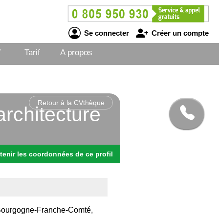
Se connecter
Créer un compte
V
Tarif
A propos
Retour à la CVthèque
architecture
tenir
les
coordonnées
de ce profil
on Bourgogne-Franche-Comté,