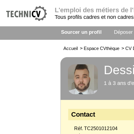
L'emploi
des métiers de l'
Tous profils cadres et non cadres
Sourcer un profil
Déposer
Accueil
>
Espace CVthèque
>
CV D
Dessi
1 à 3 ans d'
Contact
Réf. TC2501012104