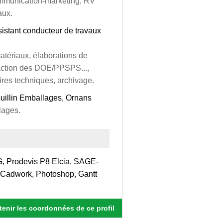
 communication-marketing, RV
aux.
sistant conducteur de travaux
tériaux, élaborations de
daction des DOE/PPSPS...,
ires techniques, archivage.
Guillin Emballages, Ornans
lages.
G, Prodevis P8 Elcia, SAGE-
, Cadwork, Photoshop, Gantt
enir les coordonnées de ce profil