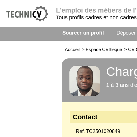
L'emploi
des métiers de l'
Tous profils cadres et non cadres
Sourcer un profil
Déposer
Accueil
>
Espace CVthèque
>
CV C
Charg
1 à 3 ans d'
Contact
Réf. TC2501020849