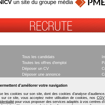
NICV
un site du groupe
média
Tous les candidats
I
Toutes les offres d'emploi
P
Déposer un CV
C
Déposer une annonce
C
Témoignages utilisateurs
P
ermettent d'améliorer votre navigation
e les cookies sur son site, dont des cookies d'analyse d'audience
n sur ce site, vous acceptez notre utilisation de cookies, nos
CGV
identialité
pour vous proposer des services adaptés à vos centres d'in