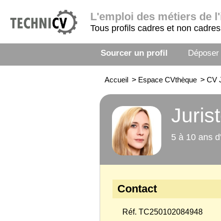
L'emploi
des métiers de l'
Tous profils cadres et non cadres
Sourcer un profil
Déposer
Accueil
>
Espace CVthèque
>
CV 
Juris
5 à 10 ans d
Contact
Réf. TC250102084948