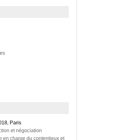
les
018, Paris
ction et négociation
se en charge du contentieux et