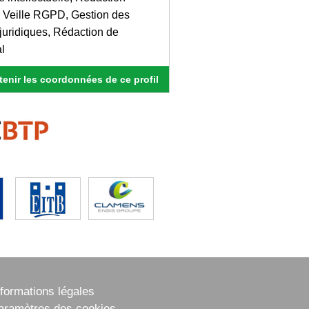
x, Veille RGPD, Gestion des
 juridiques, Rédaction de
l
enir les coordonnées de ce profil
nformations légales
aramètres des cookies