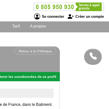
Se connecter
Créer un compte
V
Tarif
A propos
Retour à la CVthèque
tenir
les
coordonnées
de ce profil
Ile de France, dans le Batiment.