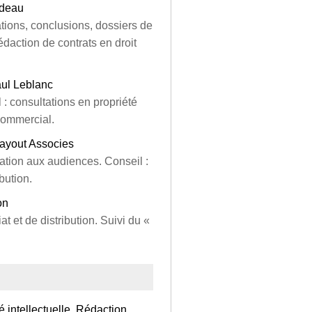
ideau
ations, conclusions, dossiers de
rédaction de contrats en droit
aul Leblanc
 : consultations en propriété
t commercial.
Fayout Associes
pation aux audiences. Conseil :
bution.
on
t et de distribution. Suivi du «
té intellectuelle, Rédaction