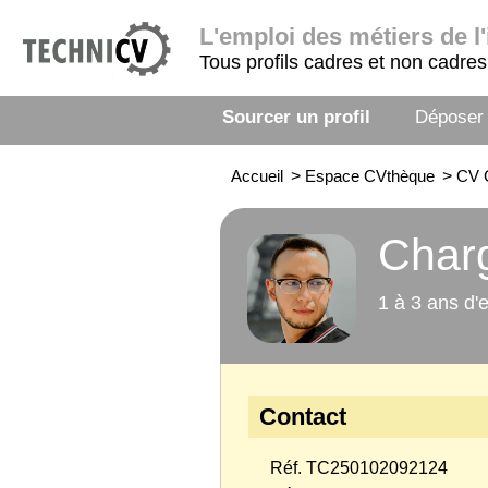
L'emploi
des métiers de l'
Tous profils cadres et non cadres
Sourcer un profil
Déposer
Accueil
>
Espace CVthèque
>
CV 
Charg
1 à 3 ans d'
Contact
Réf. TC250102092124