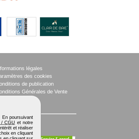
nformations légales
aramètres des cookies
onditions de publication
onditions Générales de Vente
lan du site
. En poursuivant
 / CGU
et notre
térêt et réaliser
choix en cliquant
s en cliquant sur