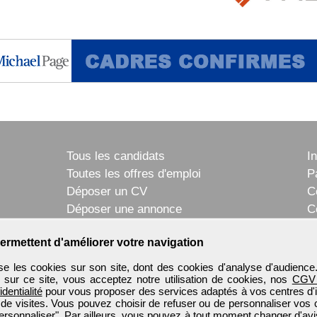
Tous les candidats
I
Toutes les offres d'emploi
P
Déposer un CV
C
Déposer une annonce
C
Témoignages utilisateurs
P
ermettent d'améliorer votre navigation
e les cookies sur son site, dont des cookies d'analyse d'audience
n sur ce site, vous acceptez notre utilisation de cookies, nos
CGV
identialité
pour vous proposer des services adaptés à vos centres d'in
 de visites. Vous pouvez choisir de refuser ou de personnaliser vos 
ersonnaliser". Par ailleurs, vous pouvez à tout moment changer d'avi