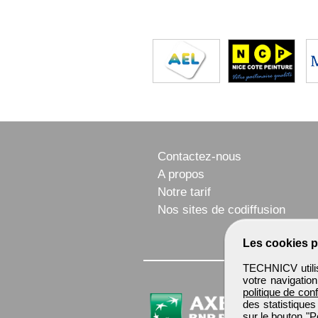
Contactez-nous
A propos
Notre tarif
Nos sites de codiffusion
Les cookies p
TECHNICV utilis
votre navigatio
politique de conf
des statistiques
sur le bouton "P