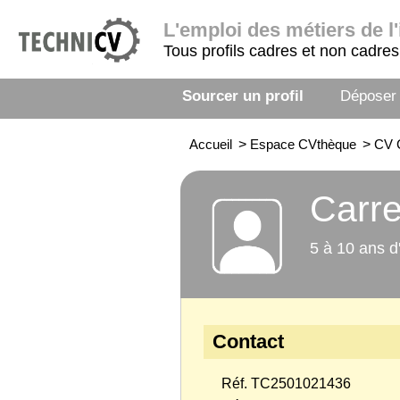
L'emploi
des métiers de l'
Tous profils cadres et non cadres
Sourcer un profil
Déposer
Accueil
>
Espace CVthèque
>
CV 
Carre
5 à 10 ans d
Contact
Réf. TC2501021436