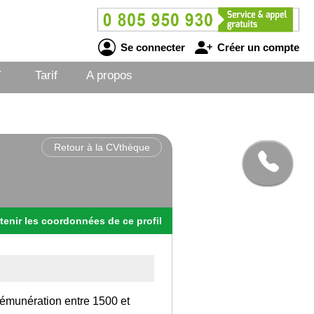
Se connecter
Créer un compte
V
Tarif
A propos
Retour à la CVthèque
tenir
les
coordonnées
de ce profil
rémunération entre 1500 et