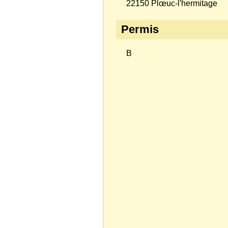
22150 Plœuc-l'hermitage
Permis
B