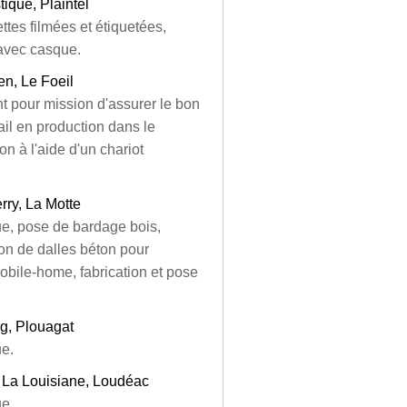
ique, Plaintel
es filmées et étiquetées,
 avec casque.
n, Le Foeil
t pour mission d'assurer le bon
ail en production dans le
n à l'aide d'un chariot
rry, La Motte
ue, pose de bardage bois,
ion de dalles béton pour
obile-home, fabrication et pose
g, Plouagat
ue.
m La Louisiane, Loudéac
ue.