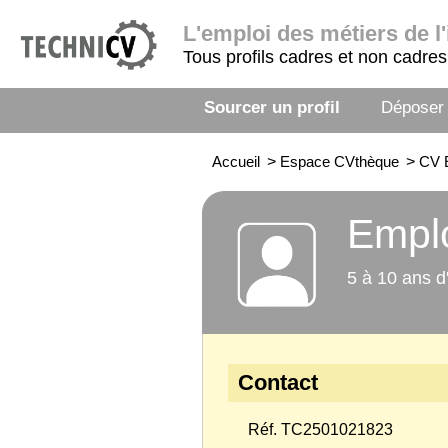
L'emploi
des métiers de l'
Tous profils cadres et non cadres
Sourcer un profil
Déposer
Accueil
>
Espace CVthèque
>
CV E
Emplo
5 à 10 ans d
Contact
Réf. TC2501021823