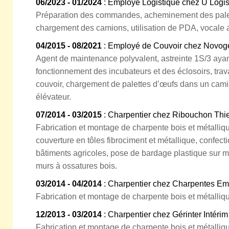
06/2023 - 01/2024
: Employé Logistique chez U Logist
Préparation des commandes, acheminement des palett
chargement des camions, utilisation de PDA, vocale
04/2015 - 08/2021
: Employé de Couvoir chez Novoge
Agent de maintenance polyvalent, astreinte 1S/3 ayan
fonctionnement des incubateurs et des éclosoirs, trav
couvoir, chargement de palettes d’œufs dans un camio
élévateur.
07/2014 - 03/2015
: Charpentier chez Ribouchon Thie
Fabrication et montage de charpente bois et métalliq
couverture en tôles fibrociment et métallique, confect
bâtiments agricoles, pose de bardage plastique sur m
murs à ossatures bois.
03/2014 - 04/2014
: Charpentier chez Charpentes Em
Fabrication et montage de charpente bois et métalliq
12/2013 - 03/2014
: Charpentier chez Gérinter Intéri
Fabrication et montage de charpente bois et métalliq