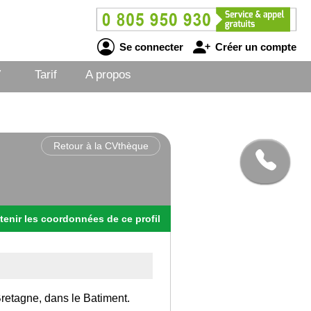
Se connecter
Créer un compte
V
Tarif
A propos
Retour à la CVthèque
tenir
les
coordonnées
de ce profil
 Bretagne, dans le Batiment.