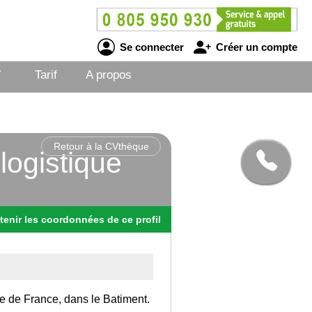
Se connecter
Créer un compte
V
Tarif
A propos
Retour à la CVthèque
logistique
tenir
les
coordonnées
de ce profil
Ile de France, dans le Batiment.