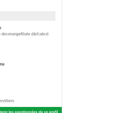
s
s decorangefiliale d&#;abcd
rie
villiers
enir les coordonnées de ce profil