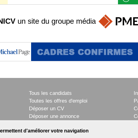
NICV
un site du groupe
média
Tous les candidats
I
Toutes les offres d'emploi
P
Déposer un CV
C
Déposer une annonce
C
Témoignages utilisateurs
P
ermettent d'améliorer votre navigation