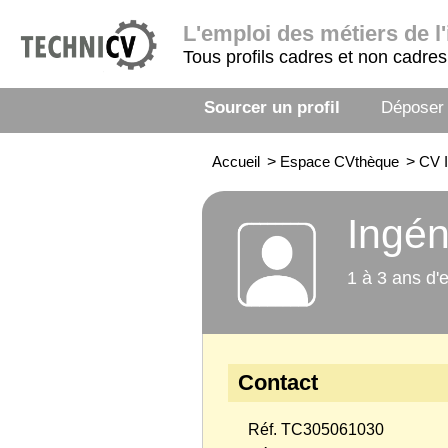
L'emploi
des métiers de l'
Tous profils cadres et non cadres
Sourcer un profil
Déposer
Accueil
>
Espace CVthèque
>
CV I
Ingén
1 à 3 ans d'
Contact
Réf. TC305061030