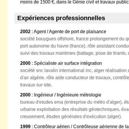
moins de 1500 €, dans le Génie civil et travaux public
Expériences professionnelles
2002
: Agent / Agente de port de plaisance
société bouygues offshore, france prolongement du q
port autonome du havre (france). rôle assistant condu
suivi des travaux maritimes (battage, pose de tirants,
2000
: Spécialiste air surface intégration
société snc lavalin international inc, alger réalisati
d'air algérie. rôle aide conducteur de travaux, contrôl
travaux sur site.
2000
: Ingénieur / Ingénieure métrologie
bureau d'etudes ema (entreprise du métro d'alger), é
urbaine exploitation des résultats géotechniques, év
creusement, études générales d'exécution (alger).
1999
: Contrôleur aérien / Contrôleuse aérienne de la 