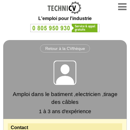
L'emploi
pour l'industrie
Retour à la CVthèque
Amploi dans le batiment ,electricien ,tirage
des câbles
1 à 3 ans d'expérience
Contact