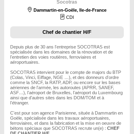
Socotras
Dammartin-en-Goële
,
Ile-de-France
CDI
Chef de chantier H/F
Depuis plus de 30 ans l'entreprise SOCOTRAS est
spécialisée dans les domaines de la rénovation et de
l'entretien des voies routières, ferroviaires et
aéroportuaires.
SOCOTRAS intervient pour le compte de majors du BTP
(Colas, Vinci, Eiffage, NGE …), et des donneurs d'ordre
comme la SNCF, la RATP, ADP, ou encore sur les bases
aériennes de l'armée, les autoroutes (APRR, SANEF,
ASF…), l'aéroport de Bruxelles, l'aéroport du Luxembourg
ainsi que d'autres sites dans les DOM/TOM et à
l'étranger.
C'est pour son agence Parisienne, située à Dammartin en
Goële, spécialisée dans les travaux aéroportuaires,
ferroviaires, et dans la fabrication et la mise en oeuvre de
bétons spéciaux que SOCOTRAS recrute un(e) :
CHEF
DE CHANTIER H/F