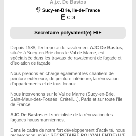
A.j.c. De Bastos
Sucy-en-Brie
,
Ile-de-France
CDI
Secretaire polyvalent(e) H/F
Depuis 1988, l’entreprise de ravalement
AJC De Bastos
,
située à Sucy-en-Brie dans le Val de Marne, est
spécialisée dans les travaux de ravalement de façade et
d’isolation de façade.
Nous prenons en charge également les chantiers de
peinture extérieure, de peinture intérieure, la rénovation
d’appartements et de tous locaux.
Nous intervenons sur le Val de Marne (Sucy-en-Brie,
Saint-Maur-des-Fossés, Créteil…), Paris et sur toute l’Ile
de France.
AJC De Bastos
est spécialiste de la rénovation des
façades haussmanniennes.
Dans le cadre de notre fort développement d'activité, nous
recherchons un(e) :
SECRETAIRE POLYVALENT(E) H/F