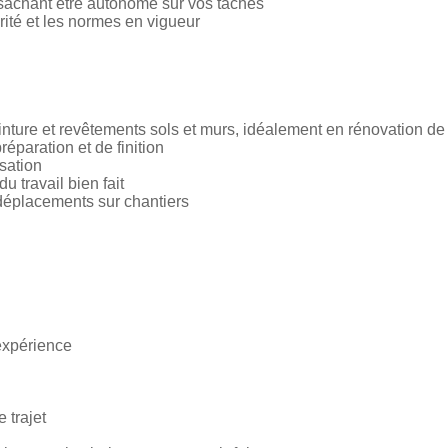
n sachant être autonome sur vos tâches
rité et les normes en vigueur
nture et revêtements sols et murs, idéalement en rénovation de 
réparation et de finition
sation
u travail bien fait
déplacements sur chantiers
expérience
 trajet