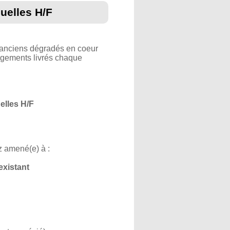
uelles H/F
anciens dégradés en coeur
logements livrés chaque
elles H/F
z amené(e) à :
existant