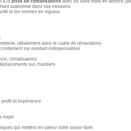
t à la
pose de climatisations
avec ou sans mise en service (at
n étant autonome dans vos missions
urité et les normes en vigueur
2
omberie, idéalement dans le cadre de rénovations
cordement sur existant indispensables
ce, climatisation)
déplacements sur chantiers
profil et expérience
 trajet
niques qui mettent en valeur votre savoir-faire