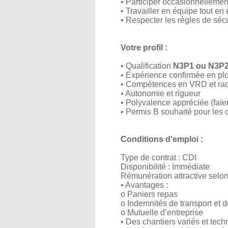
• Participer occasionnellemen
• Travailler en équipe tout e
• Respecter les règles de séc
Votre profil :
• Qualification
N3P1 ou N3P
• Expérience confirmée en pl
• Compétences en VRD et rac
• Autonomie et rigueur
• Polyvalence appréciée (faïen
• Permis B souhaité pour les 
Conditions d'emploi :
Type de contrat : CDI
Disponibilité : Immédiate
Rémunération attractive selon 
• Avantages :
o Paniers repas
o Indemnités de transport et de
o Mutuelle d’entreprise
• Des chantiers variés et tech