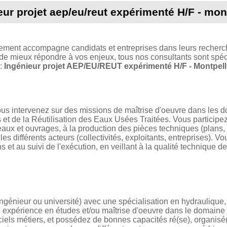
eur projet aep/eu/reut expérimenté H/F - mont
tement accompagne candidats et entreprises dans leurs recherc
 de mieux répondre à vos enjeux, tous nos consultants sont spéci
 :
Ingénieur projet AEP/EU/REUT expérimenté H/F - Montpell
vous intervenez sur des missions de maîtrise d'oeuvre dans les 
t de la Réutilisation des Eaux Usées Traitées. Vous participe
x et ouvrages, à la production des pièces techniques (plans, 
es différents acteurs (collectivités, exploitants, entreprises). V
s et au suivi de l'exécution, en veillant à la qualité technique d
ngénieur ou université) avec une spécialisation en hydraulique,
expérience en études et/ou maîtrise d'oeuvre dans le domaine de
iciels métiers, et possédez de bonnes capacités ré(se), organisé(