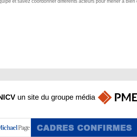
quipe et savez coordonner différents acteurs pour mener à bien 
NICV
un site du groupe
média